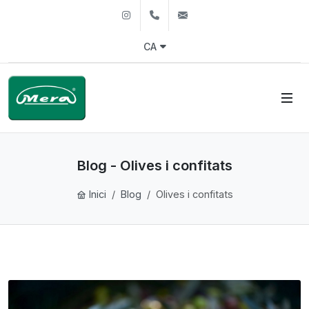
Instagram
+34972244490
mera@mera.es
CA
Blog - Olives i confitats
Inici
Blog
Olives i confitats