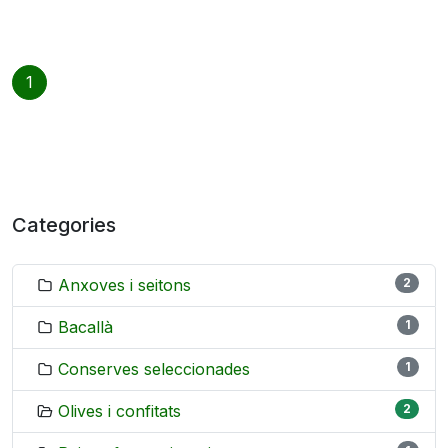
1
Categories
Anxoves i seitons
2
Bacallà
1
Conserves seleccionades
1
Olives i confitats
2