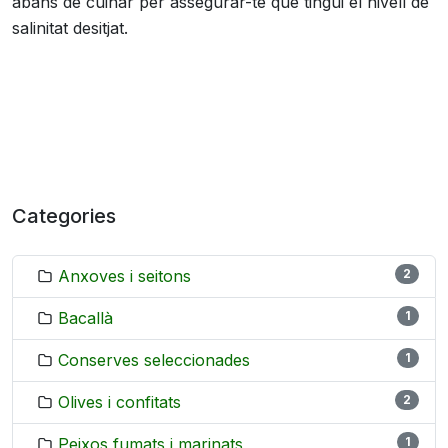
abans de cuinar per assegurar-te que tingui el nivell de
salinitat desitjat.
Categories
Anxoves i seitons
2
Bacallà
1
Conserves seleccionades
1
Olives i confitats
2
Peixos fumats i marinats
1