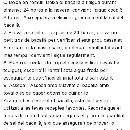
6. Deixa en remull. Deixa el bacallà a l'aigua durant
almenys 24 hores a la nevera, canviant l'aigua cada 6-
8 hores. Això ajudarà a eliminar gradualment la sal del
bacallà.
7. Prova la salinitat. Després de 24 hores, prova un
petit tros de bacallà per verificar si està prou dessalat.
Si encara està massa salat, continua remullant durant
més temps i canviant l'aigua regularment.
8. Escorre i renta. Un cop el bacallà estigui desalat al
teu gust, escorre'l i renta'l sota aigua freda per
assegurar-te que s'hagi eliminat tota la sal restant.
9. Asseca'l. Asseca amb suavitat el bacallà amb
tovalloles de paper abans de cuinar-lo.
Ara que has dessalat el bacallà, està llest per ser
utilitzat a les teves receptes favorites. Recorda que el
temps de remull pot variar segons el gruix i la quantitat
de sal del bacallà, així que assegura't de provar-lo