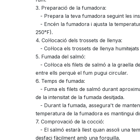
3. Preparació de la fumadora:
- Prepara la teva fumadora seguint les inst
- Encén la fumadora i ajusta la temperatu
250°F).
4. Col·locació dels trossets de llenya:
- Col·loca els trossets de llenya humitejats
5. Fumada del salmó:
- Col·loca els filets de salmó a la graella 
entre ells perquè el fum pugui circular.
6. Temps de fumada:
- Fuma els filets de salmó durant aproximad
de la intensitat de la fumada desitjada.
- Durant la fumada, assegura't de manteni
temperatura de la fumadora es mantingui dins
7. Comprovació de la cocció:
- El salmó estarà llest quan assoli una te
desfaci fàcilment amb una forquilla.