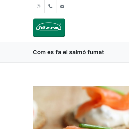
Instagram
+34972244490
mera@mera.es
Com es fa el salmó fumat