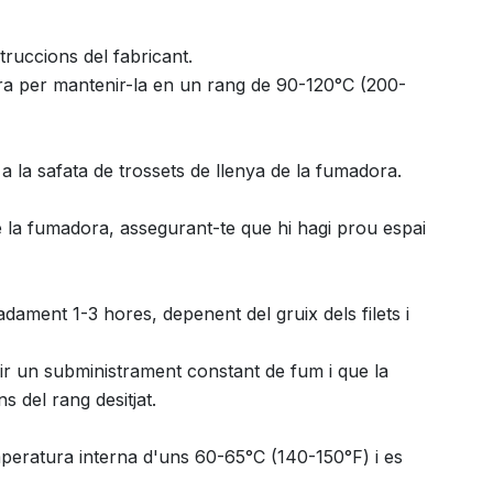
ruccions del fabricant.
ra per mantenir-la en un rang de 90-120°C (200-
 a la safata de trossets de llenya de la fumadora.
de la fumadora, assegurant-te que hi hagi prou espai
ament 1-3 hores, depenent del gruix dels filets i
r un subministrament constant de fum i que la
 del rang desitjat.
mperatura interna d'uns 60-65°C (140-150°F) i es