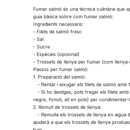
Fumar salmó és una tècnica culinària que ap
guia bàsica sobre com fumar salmó:
Ingredients necessaris:
- Filets de salmó fresc
- Sal
- Sucre
- Espècies (opcional)
- Trossets de llenya per fumar (com llenya
Passos per fumar salmó:
1. Preparació del salmó:
- Rentar i eixugar els filets de salmó amb t
- Si ho desitges, pots fregar els filets amb
negre, fonoll, all en pols) per condimentar
2. Remull de trossets de llenya:
- Remulla els trossets de llenya en aigua d
ajudarà a que els trossets de llenya produei
fum.