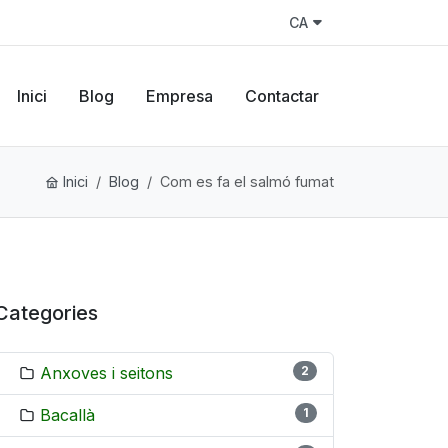
CA
Inici
Blog
Empresa
Contactar
Inici
Blog
Com es fa el salmó fumat
Categories
Anxoves i seitons
2
Bacallà
1